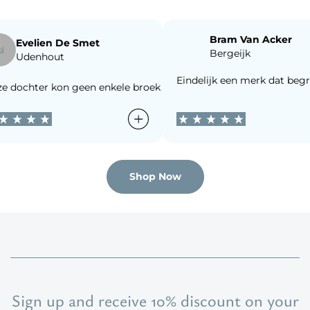
Bram Van Acker
Evelien De Smet
Bergeijk
Udenhout
rotest aantrekt. Ongelooflijk dankbaar.
erd netjes verpakt. Je voelt dat dit merk met hart voor kinderen
usss is het eerste dat effectief werkt voor onze prikkelgevoeli
Eindelijk een merk dat begrij
ochter kon geen enkele broek verdragen door de naden. Sinds Bl
Shop Now
Sign up and receive 10% discount on your